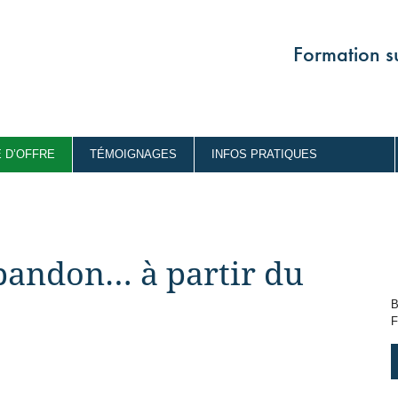
Formation su
 D’OFFRE
TÉMOIGNAGES
INFOS PRATIQUES
abandon… à partir du
B
F