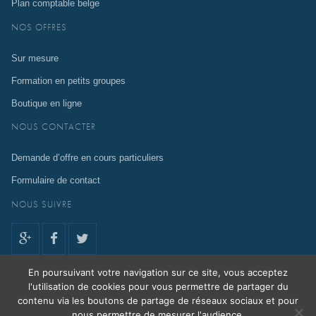
Plan comptable belge
NOS OFFRES
Sur mesure
Formation en petits groupes
Boutique en ligne
NOUS CONTACTER
Demande d’offre en cours particuliers
Formulaire de contact
NOUS SUIVRE
En poursuivant votre navigation sur ce site, vous acceptez
l'utilisation de cookies pour vous permettre de partager du
contenu via les boutons de partage de réseaux sociaux et pour
En poursuivant votre navigation sur ce site, vous acceptez l'utilisation de
nous permettre de mesurer l'audience.
cookies pour vous permettre de partager du contenu via les boutons de