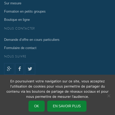
Sur mesure
Formation en petits groupes
Boutique en ligne
NOUS CONTACTER
Demande d’offre en cours particuliers
Formulaire de contact
NOUS SUIVRE
En poursuivant votre navigation sur ce site, vous acceptez
l'utilisation de cookies pour vous permettre de partager du
contenu via les boutons de partage de réseaux sociaux et pour
En poursuivant votre navigation sur ce site, vous acceptez l'utilisation de
nous permettre de mesurer l'audience.
cookies pour vous permettre de partager du contenu via les boutons de
partage de réseaux sociaux et pour nous permettre de mesurer
OK
EN SAVOIR PLUS
l'audience.
En savoir plus
.