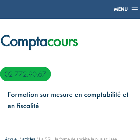
MENU
02 772.90.67
Formation sur mesure en comptabilité et
en fiscalité
Accueil
/
articles
/ La SRL, la forme de société la plus utilisée