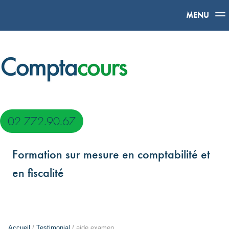
MENU
02 772.90.67
Formation sur mesure en comptabilité et
en fiscalité
Accueil
/
Testimonial
/ aide examen