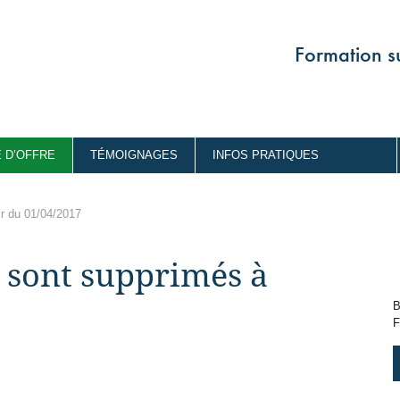
Formation su
 D’OFFRE
TÉMOIGNAGES
INFOS PRATIQUES
ir du 01/04/2017
 sont supprimés à
B
F